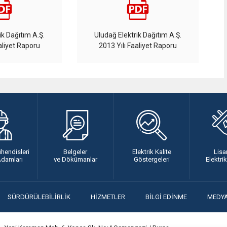
ik Dağıtım A.Ş.
Uludağ Elektrik Dağıtım A.Ş.
aliyet Raporu
2013 Yılı Faaliyet Raporu
ühendisleri
Belgeler
Elektrik Kalite
Lisa
Adamları
ve Dökümanlar
Göstergeleri
Elektri
SÜRDÜRÜLEBİLİRLİK
HİZMETLER
BİLGİ EDİNME
MEDY