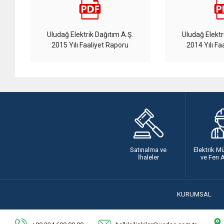
Uludağ Elektrik Dağıtım A.Ş.
Uludağ Elektr
2015 Yılı Faaliyet Raporu
2014 Yılı Fa
Satınalma ve
Elektrik M
İhaleler
ve Fen 
KURUMSAL