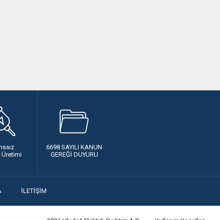
nssız
6698 SAYILI KANUN
k Üretimi
GEREĞİ DUYURU
A
İLETİŞİM