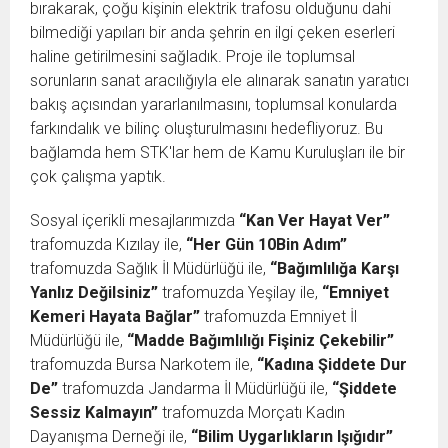
bırakarak, çoğu kişinin elektrik trafosu olduğunu dahi
bilmediği yapıları bir anda şehrin en ilgi çeken eserleri
haline getirilmesini sağladık. Proje ile toplumsal
sorunların sanat aracılığıyla ele alınarak sanatın yaratıcı
bakış açısından yararlanılmasını, toplumsal konularda
farkındalık ve bilinç oluşturulmasını hedefliyoruz. Bu
bağlamda hem STK'lar hem de Kamu Kuruluşları ile bir
çok çalışma yaptık.
Sosyal içerikli mesajlarımızda
“Kan Ver Hayat Ver”
trafomuzda Kızılay ile,
“Her Gün 10Bin Adım”
trafomuzda Sağlık İl Müdürlüğü ile,
“Bağımlılığa Karşı
Yanlız Değilsiniz”
trafomuzda Yeşilay ile,
“Emniyet
Kemeri Hayata Bağlar”
trafomuzda Emniyet İl
Müdürlüğü ile,
“Madde Bağımlılığı Fişiniz Çekebilir”
trafomuzda Bursa Narkotem ile,
“Kadına Şiddete Dur
De”
trafomuzda Jandarma İl Müdürlüğü ile,
“Şiddete
Sessiz Kalmayın”
trafomuzda Morçatı Kadın
Dayanışma Derneği ile,
“Bilim Uygarlıkların Işığıdır”