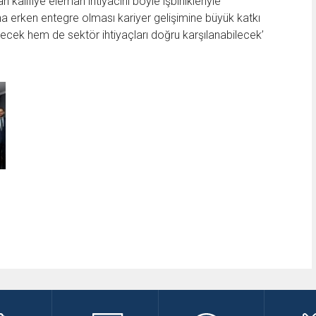
kalifiye eleman ihtiyacını böyle işbirlikleriyle
na erken entegre olması kariyer gelişimine büyük katkı
leyecek hem de sektör ihtiyaçları doğru karşılanabilecek’