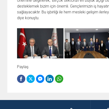
önemine değinerek, ‘Birçok sektörün en büyük açığı olan 
desteklemek bizim için önemli. Gençlerimizin iş hayatı
sağlayacaktır. Bu işbirliği ile hem mesleki gelişim iler
diye konuştu.
Paylaş