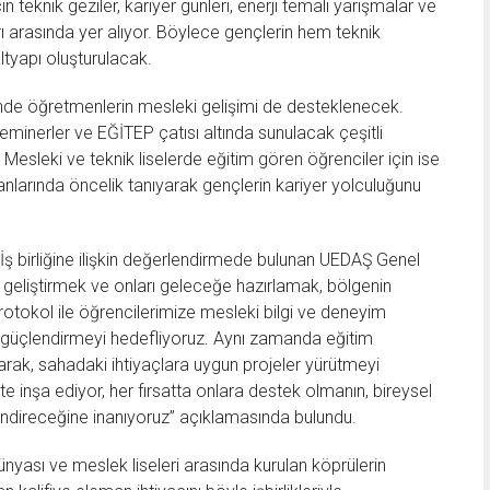
 teknik geziler, kariyer günleri, enerji temalı yarışmalar ve
rı arasında yer alıyor. Böylece gençlerin hem teknik
ltyapı oluşturulacak.
inde öğretmenlerin mesleki gelişimi de desteklenecek.
eminerler ve EĞİTEP çatısı altında sunulacak çeşitli
 Mesleki ve teknik liselerde eğitim gören öğrenciler için ise
kanlarında öncelik tanıyarak gençlerin kariyer yolculuğunu
ş birliğine ilişkin değerlendirmede bulunan UEDAŞ Genel
 geliştirmek ve onları geleceğe hazırlamak, bölgenin
protokol ile öğrencilerimize mesleki bilgi ve deneyim
i güçlendirmeyi hedefliyoruz. Aynı zamanda eğitim
urarak, sahadaki ihtiyaçlara uygun projeler yürütmeyi
kte inşa ediyor, her fırsatta onlara destek olmanın, bireysel
lendireceğine inanıyoruz” açıklamasında bulundu.
dünyası ve meslek liseleri arasında kurulan köprülerin