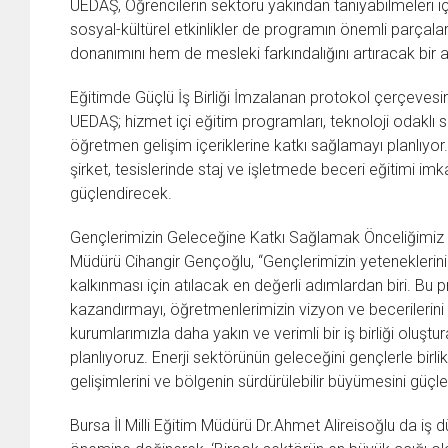
UEDAŞ, Öğrencilerin sektörü yakından tanıyabilmeleri için
sosyal-kültürel etkinlikler de programın önemli parçala
donanımını hem de mesleki farkındalığını artıracak bir a
Eğitimde Güçlü İş Birliği İmzalanan protokol çerçeves
UEDAŞ; hizmet içi eğitim programları, teknoloji odaklı s
öğretmen gelişim içeriklerine katkı sağlamayı planlıyor.
şirket, tesislerinde staj ve işletmede beceri eğitimi im
güçlendirecek.
Gençlerimizin Geleceğine Katkı Sağlamak Önceliğimiz İ
Müdürü Cihangir Gençoğlu, “Gençlerimizin yeteneklerini
kalkınması için atılacak en değerli adımlardan biri. Bu 
kazandırmayı, öğretmenlerimizin vizyon ve becerilerin
kurumlarımızla daha yakın ve verimli bir iş birliği oluşt
planlıyoruz. Enerji sektörünün geleceğini gençlerle birli
gelişimlerini ve bölgenin sürdürülebilir büyümesini güç
Bursa İl Milli Eğitim Müdürü Dr.Ahmet Alireisoğlu da iş 