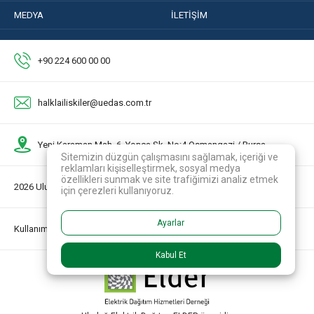
MEDYA
İLETİŞİM
+90 224 600 00 00
halklailiskiler@uedas.com.tr
Yeni Karaman Mah. 6. Yonca Sk. No:4 Osmangazi / Bursa
Sitemizin düzgün çalışmasını sağlamak, içeriği ve
reklamları kişiselleştirmek, sosyal medya
özellikleri sunmak ve site trafiğimizi analiz etmek
2026 Uludağ Elektrik Dağıtım A.Ş.
için çerezleri kullanıyoruz.
Ayarlar
Kullanım Koşulları
Kabul Et