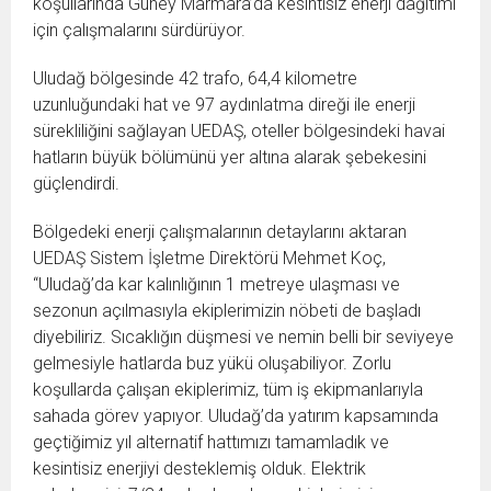
koşullarında Güney Marmara’da kesintisiz enerji dağıtımı
için çalışmalarını sürdürüyor.
Uludağ bölgesinde 42 trafo, 64,4 kilometre
uzunluğundaki hat ve 97 aydınlatma direği ile enerji
sürekliliğini sağlayan UEDAŞ, oteller bölgesindeki havai
hatların büyük bölümünü yer altına alarak şebekesini
güçlendirdi.
Bölgedeki enerji çalışmalarının detaylarını aktaran
UEDAŞ Sistem İşletme Direktörü Mehmet Koç,
“Uludağ’da kar kalınlığının 1 metreye ulaşması ve
sezonun açılmasıyla ekiplerimizin nöbeti de başladı
diyebiliriz. Sıcaklığın düşmesi ve nemin belli bir seviyeye
gelmesiyle hatlarda buz yükü oluşabiliyor. Zorlu
koşullarda çalışan ekiplerimiz, tüm iş ekipmanlarıyla
sahada görev yapıyor. Uludağ’da yatırım kapsamında
geçtiğimiz yıl alternatif hattımızı tamamladık ve
kesintisiz enerjiyi desteklemiş olduk. Elektrik