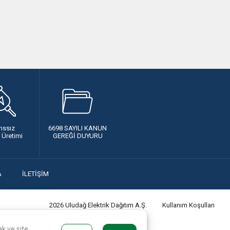
nssız
6698 SAYILI KANUN
k Üretimi
GEREĞİ DUYURU
A
İLETİŞİM
2026 Uludağ Elektrik Dağıtım A.Ş.
Kullanım Koşulları
k ve site