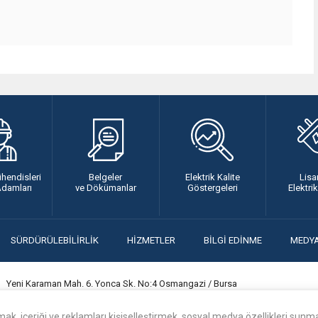
ühendisleri
Belgeler
Elektrik Kalite
Lisa
Adamları
ve Dökümanlar
Göstergeleri
Elektri
SÜRDÜRÜLEBİLİRLİK
HİZMETLER
BİLGİ EDİNME
MEDY
Yeni Karaman Mah. 6. Yonca Sk. No:4 Osmangazi / Bursa
k, içeriği ve reklamları kişiselleştirmek, sosyal medya özellikleri sunma