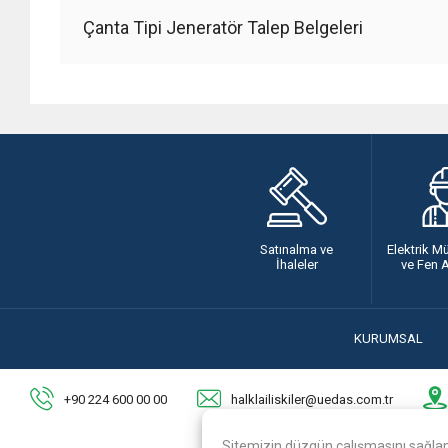
Çanta Tipi Jeneratör Talep Belgeleri
Satınalma ve
Elektrik M
İhaleler
ve Fen 
KURUMSAL
+90 224 600 00 00
halklailiskiler@uedas.com.tr
Sitemizin düzgün çalışmasını sağlama