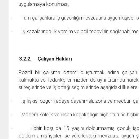
uygulamaya konulması,
Tüm çalışanlara iş güvenliği mevzuatına uygun kişisel
·
İş kazalarında ilk yardım ve acil tedavinin sağlanabilmesi
·
3.2.2.
Çalışan Hakları
Pozitif bir çalışma ortamı oluşturmak adına çalışan ha
kalmakta ve Tedarikçilerimizden de aynı tutumda harek
süreçlerinde ve iş ortağı seçimlerinde aşağıdaki ilkeler
İş ilişkisi özgür iradeye dayanmalı, zorla ve mecburi çal
·
Modern kölelik ve insan kaçakçılığın hiçbir türüne hiç
·
Hiçbir koşulda 15 yaşını doldurmamış çocuk işçi
·
doldurmamış işçiler ise yürürlükteki mevzuata uygun şekild