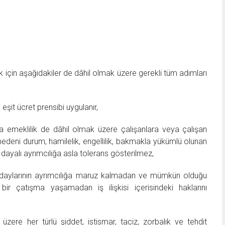
k için aşağıdakiler de dâhil olmak üzere gerekli tüm adımları
eşit ücret prensibi uygulanır,
veya emeklilik de dâhil olmak üzere çalışanlara veya çalışan
, medeni durum, hamilelik, engellilik, bakmakla yükümlü olunan
 dayalı ayrımcılığa asla tolerans gösterilmez,
n adaylarının ayrımcılığa maruz kalmadan ve mümkün olduğu
a bir çatışma yaşamadan iş ilişkisi içerisindeki haklarını
zere her türlü şiddet, istismar, taciz, zorbalık ve tehdit