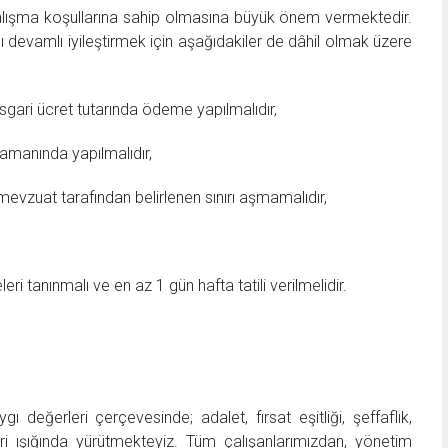
 çalışma koşullarına sahip olmasına büyük önem vermektedir.
nı devamlı iyileştirmek için aşağıdakiler de dâhil olmak üzere
sgari ücret tutarında ödeme yapılmalıdır,
manında yapılmalıdır,
mevzuat tarafından belirlenen sınırı aşmamalıdır,
i tanınmalı ve en az 1 gün hafta tatili verilmelidir.
 değerleri çerçevesinde; adalet, fırsat eşitliği, şeffaflık,
keleri ışığında yürütmekteyiz. Tüm çalışanlarımızdan, yönetim