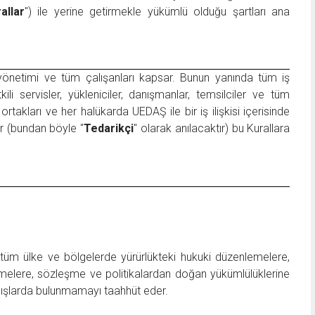
allar
") ile yerine getirmekle yükümlü olduğu şartları ana
 yönetimi ve tüm çalışanları kapsar. Bunun yanında tüm iş
yetkili servisler, yükleniciler, danışmanlar, temsilciler ve tüm
 ortakları ve her halükarda UEDAŞ ile bir iş ilişkisi içerisinde
ar (bundan böyle "
Tedarikçi
" olarak anılacaktır) bu Kurallara
 tüm ülke ve bölgelerde yürürlükteki hukuki düzenlemelere,
eşmelere, sözleşme ve politikalardan doğan yükümlülüklerine
nışlarda bulunmamayı taahhüt eder.