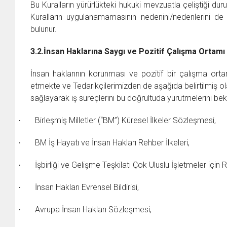
Bu Kuralların yürürlükteki hukuki mevzuatla çeliştiği d
Kuralların uygulanamamasının nedenini/nedenlerini de 
bulunur.
3.2.
İnsan Haklarına Saygı ve Pozitif Çalışma Ortamı
İnsan haklarının korunması ve pozitif bir çalışma orta
etmekte ve Tedarikçilerimizden de aşağıda belirtilmiş o
sağlayarak iş süreçlerini bu doğrultuda yürütmelerini be
Birleşmiş Milletler (“BM”) Küresel İlkeler Sözleşmesi,
·
BM İş Hayatı ve İnsan Hakları Rehber İlkeleri,
·
İşbirliği ve Gelişme Teşkilatı Çok Uluslu İşletmeler için R
·
İnsan Hakları Evrensel Bildirisi,
·
Avrupa İnsan Hakları Sözleşmesi,
·