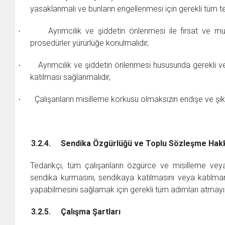
yasaklanmalı ve bunların engellenmesi için gerekli tüm ted
Ayrımcılık ve şiddetin önlenmesi ile fırsat ve mu
·
prosedürler yürürlüğe konulmalıdır,
Ayrımcılık ve şiddetin önlenmesi hususunda gerekli ve 
·
katılması sağlanmalıdır,
Çalışanların misilleme korkusu olmaksızın endişe ve şikâ
·
3.2.4.
Sendika Özgürlüğü ve Toplu Sözleşme Hak
Tedarikçi, tüm çalışanların özgürce ve misilleme vey
sendika kurmasını, sendikaya katılmasını veya katılmam
yapabilmesini sağlamak için gerekli tüm adımları atmayı
3.2.5.
Çalışma Şartları