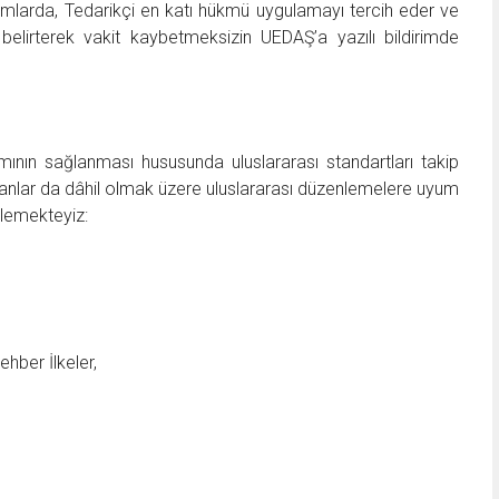
urumlarda, Tedarikçi en katı hükmü uygulamayı tercih eder ve
belirterek vakit kaybetmeksizin UEDAŞ’a yazılı bildirimde
mının sağlanması hususunda uluslararası standartları takip
lanlar da dâhil olmak üzere uluslararası düzenlemelere uyum
klemekteyiz:
ehber İlkeler,