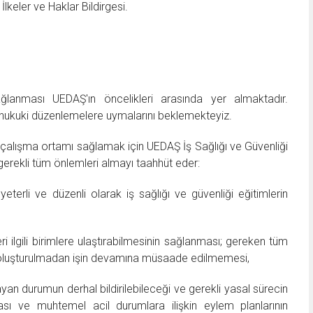
keler ve Haklar Bildirgesi.
ağlanması UEDAŞ'ın öncelikleri arasında yer almaktadır.
tüm hukuki düzenlemelere uymalarını beklemekteyiz.
r çalışma ortamı sağlamak için UEDAŞ İş Sağlığı ve Güvenliği
gerekli tüm önlemleri almayı taahhüt eder:
eterli ve düzenli olarak iş sağlığı ve güvenliği eğitimlerin
eri ilgili birimlere ulaştırabilmesinin sağlanması; gereken tüm
 oluşturulmadan işin devamına müsaade edilmemesi,
an durumun derhal bildirilebileceği ve gerekli yasal sürecin
ması ve muhtemel acil durumlara ilişkin eylem planlarının