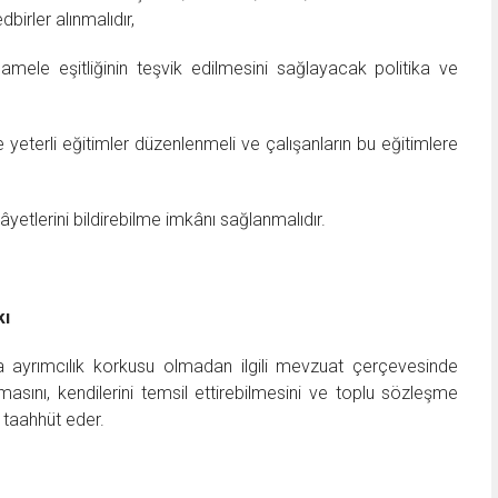
birler alınmalıdır,
amele eşitliğinin teşvik edilmesini sağlayacak politika ve
yeterli eğitimler düzenlenmeli ve çalışanların bu eğitimlere
yetlerini bildirebilme imkânı sağlanmalıdır.
kı
a ayrımcılık korkusu olmadan ilgili mevzuat çerçevesinde
asını, kendilerini temsil ettirebilmesini ve toplu sözleşme
 taahhüt eder.