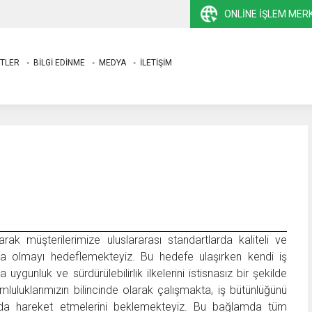
ONLINE İŞLEM MER
TLER
BİLGİ EDİNME
MEDYA
İLETİŞİM
larak müşterilerimize uluslararası standartlarda kaliteli ve
rma olmayı hedeflemekteyiz. Bu hedefe ulaşırken kendi iş
uygunluk ve sürdürülebilirlik ilkelerini istisnasız bir şekilde
uluklarımızın bilincinde olarak çalışmakta, iş bütünlüğünü
uda hareket etmelerini beklemekteyiz. Bu bağlamda tüm