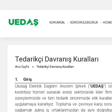
KURUMSAL
SÜRDÜRÜLEBİLİRLİK
HİZME
Tedarikçi Davranış Kuralları
Ana Sayfa
Tedarikçi Davranış Kuralları
1.
Giriş
Uludağ Elektrik Dağıtım Anonim Şirketi (“
UEDAŞ
”) o
kesintisiz hizmet sunarak enerji sektöründe lider fi
süreçlerimizde ve tüm tedarik zincirimizde etik kurallara 
uygulamaya kararlıyız. Topluma ve çevreye karşı soruml
sağlamak adına iş ortaklarımızdan da aynı doğrult