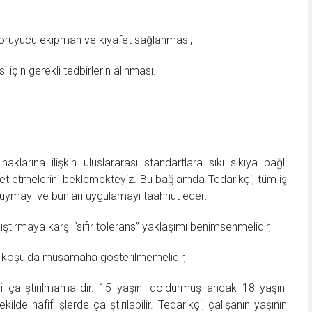
 koruyucu ekipman ve kıyafet sağlanması,
 için gerekli tedbirlerin alınması.
klarına ilişkin uluslararası standartlara sıkı sıkıya bağlı
et etmelerini beklemekteyiz. Bu bağlamda Tedarikçi, tüm iş
e uymayı ve bunları uygulamayı taahhüt eder:
ıştırmaya karşı “sıfır tolerans” yaklaşımı benimsenmelidir,
bir koşulda müsamaha gösterilmemelidir,
 çalıştırılmamalıdır. 15 yaşını doldurmuş ancak 18 yaşını
e hafif işlerde çalıştırılabilir. Tedarikçi, çalışanın yaşının