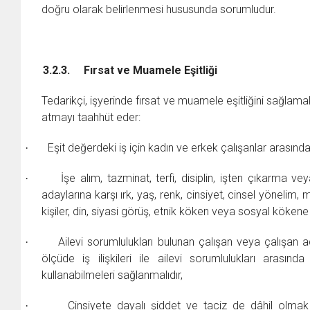
doğru olarak belirlenmesi hususunda sorumludur.
3.2.3.
Fırsat ve Muamele Eşitliği
Tedarikçi, işyerinde fırsat ve muamele eşitliğini sağlama
atmayı taahhüt eder:
Eşit değerdeki iş için kadın ve erkek çalışanlar arasında 
·
İşe alım, tazminat, terfi, disiplin, işten çıkarma 
·
adaylarına karşı ırk, yaş, renk, cinsiyet, cinsel yönelim
kişiler, din, siyasi görüş, etnik köken veya sosyal kökene
Ailevi sorumlulukları bulunan çalışan veya çalışa
·
ölçüde iş ilişkileri ile ailevi sorumlulukları arasınd
kullanabilmeleri sağlanmalıdır,
Cinsiyete dayalı şiddet ve taciz de dâhil olmak ü
·