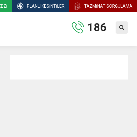
KEZI
PLANLI KESINTILER
TAZMINAT SORGULAMA
186