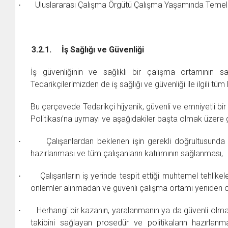
Uluslararası Çalışma Örgütü Çalışma Yaşamında Temel İl
·
3.2.1.
İş Sağlığı ve Güvenliği
İş güvenliğinin ve sağlıklı bir çalışma ortamının s
Tedarikçilerimizden de iş sağlığı ve güvenliği ile ilgili 
Bu çerçevede Tedarikçi hijyenik, güvenli ve emniyetli bi
Politikası’na uymayı ve aşağıdakiler başta olmak üzere 
Çalışanlardan beklenen işin gerekli doğrultusunda y
·
hazırlanması ve tüm çalışanların katılımının sağlanması,
Çalışanların iş yerinde tespit ettiği muhtemel tehlikel
·
önlemler alınmadan ve güvenli çalışma ortamı yeniden
Herhangi bir kazanın, yaralanmanın ya da güvenli olmay
·
takibini sağlayan prosedür ve politikaların hazırlan