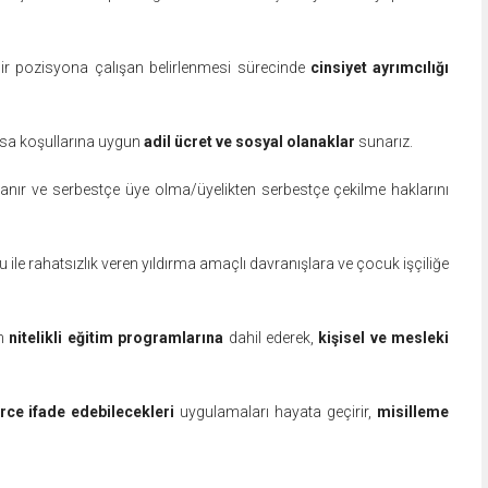
a bir pozisyona çalışan belirlenmesi sürecinde
cinsiyet ayrımcılığı
yasa koşullarına uygun
adil ücret ve sosyal olanaklar
sunarız.
tanır
ve serbestçe üye olma/üyelikten serbestçe çekilme haklarını
olu ile rahatsızlık veren yıldırma amaçlı davranışlara ve çocuk işçiliğe
en
nitelikli eğitim programlarına
dahil ederek,
kişisel ve mesleki
rce ifade edebilecekleri
uygulamaları hayata geçirir,
misilleme