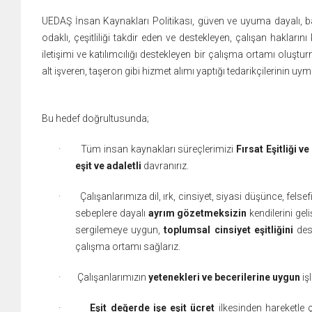
UEDAŞ İnsan Kaynakları Politikası, güven ve uyuma dayalı, başa
odaklı, çeşitliliği takdir eden ve destekleyen, çalışan haklar
iletişimi ve katılımcılığı destekleyen bir çalışma ortamı oluşt
alt işveren, taşeron gibi hizmet alımı yaptığı tedarikçilerinin uym
Bu hedef doğrultusunda;
·
Tüm insan kaynakları süreçlerimizi
Fırsat Eşitliği ve
eşit ve adaletli
davranırız.
·
Çalışanlarımıza dil, ırk, cinsiyet, siyasi düşünce, fels
sebeplere dayalı
ayrım gözetmeksizin
kendilerini geli
sergilemeye uygun,
toplumsal cinsiyet eşitliğini
dest
çalışma ortamı sağlarız.
·
Çalışanlarımızın
yetenekleri ve becerilerine uygun
iş
·
Eşit değerde işe eşit ücret
ilkesinden hareketle 