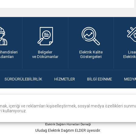
ühendisleri
Belgeler
Elektrik Kalite
Lisa
Adamları
ve Dökümanlar
Göstergeleri
Elektri
SÜRDÜRÜLEBİLİRLİK
HİZMETLER
BİLGİ EDİNME
MEDY
Yeni Karaman Mah. 6. Yonca Sk. No:4 Osmangazi / Bursa
k, içeriği ve reklamları kişiselleştirmek, sosyal medya özellikleri sunma
i kullanıyoruz.
Uludağ Elektrik Dağıtım ELDER üyesidir.