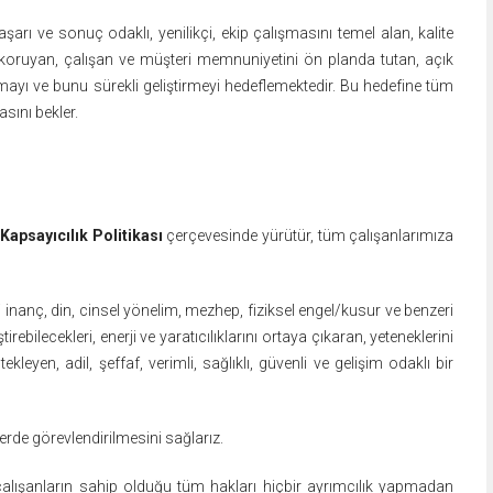
rı ve sonuç odaklı, yenilikçi, ekip çalışmasını temel alan, kalite
ını koruyan, çalışan ve müşteri memnuniyetini ön planda tutan, açık
urmayı ve bunu sürekli geliştirmeyi hedeflemektedir. Bu hedefine tüm
asını bekler.
 Kapsayıcılık Politikası
çerçevesinde yürütür, tüm çalışanlarımıza
efi inanç, din, cinsel yönelim, mezhep, fiziksel engel/kusur ve benzeri
ştirebilecekleri, enerji ve yaratıcılıklarını ortaya çıkaran, yeteneklerini
ekleyen, adil, şeffaf, verimli, sağlıklı, güvenli ve gelişim odaklı bir
lerde görevlendirilmesini sağlarız.
çalışanların sahip olduğu tüm hakları hiçbir ayrımcılık yapmadan