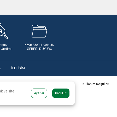
nssız
6698 SAYILI KANUN
k Üretimi
GEREĞİ DUYURU
A
İLETİŞİM
2026 Uludağ Elektrik Dağıtım A.Ş.
Kullanım Koşulları
k ve site
Ayarlar
Kabul Et