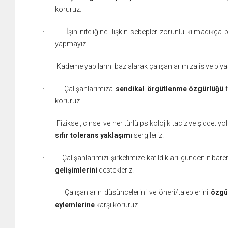
koruruz.
·
İşin niteliğine ilişkin sebepler zorunlu kılmadıkç
yapmayız.
·
Kademe yapılarını baz alarak çalışanlarımıza iş ve pi
·
Çalışanlarımıza
sendikal
örgütlenme özgürlüğü
koruruz.
·
Fiziksel, cinsel ve her türlü psikolojik taciz ve şiddet y
sıfır tolerans yaklaşımı
sergileriz.
·
Çalışanlarımızı şirketimize katıldıkları günden itibar
gelişimlerini
destekleriz.
·
Çalışanların düşüncelerini ve öneri/taleplerini
özgü
eylemlerine
karşı koruruz.