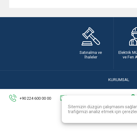
Satınalma ve
Elektrik M
İhaleler
ve Fen 
KURUMSAL
+90 224 600 00 00
halklailiskiler@uedas.com.tr
Sitemizin düzgün çalışmasını sağlama
trafiğimizi analiz etmek için çerezler