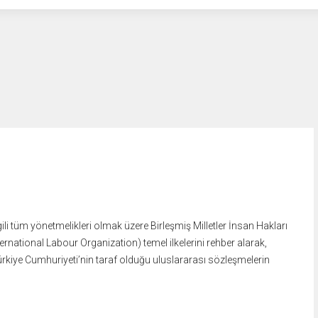
i tüm yönetmelikleri olmak üzere Birleşmiş Milletler İnsan Hakları
rnational Labour Organization) temel ilkelerini rehber alarak,
ürkiye Cumhuriyeti’nin taraf olduğu uluslararası sözleşmelerin