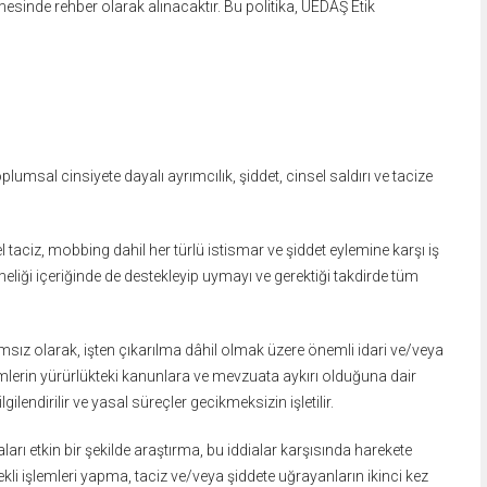
nmesinde
rehber olarak alınacaktır. Bu politika, UEDAŞ Etik
oplumsal cinsiyete dayalı ayrımcılık,
şiddet, cinsel saldırı ve tacize
el taciz, mobbing dahil her türlü istismar
ve şiddet eylemine karşı iş
meliği
içeriğinde de destekleyip uymayı ve gerektiği takdirde tüm
ımsız olarak, işten çıkarılma dâhil olmak
üzere önemli idari ve/veya
emlerin
yürürlükteki kanunlara ve mevzuata aykırı olduğuna dair
lgilendirilir ve yasal süreçler gecikmeksizin işletilir.
aları etkin bir şekilde araştırma, bu
iddialar karşısında harekete
kli
işlemleri yapma, taciz ve/veya şiddete uğrayanların ikinci kez