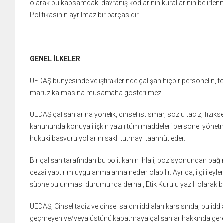
olarak bu kapsamdaki davranış kodlarının kurallarının belirle
Politikasının ayrılmaz bir parçasıdır.
GENEL İLKELER
UEDAŞ bünyesinde ve iştiraklerinde çalışan hiçbir personelin, t
maruz kalmasına müsamaha gösterilmez.
UEDAŞ çalışanlarına yönelik, cinsel istismar, sözlü taciz, fiziks
kanununda konuya ilişkin yazılı tüm maddeleri personel yönet
hukuki başvuru yollarını saklı tutmayı
taahhüt eder.
Bir çalışan tarafından bu politikanın ihlali, pozisyonundan bağ
cezai yaptırım uygulanmalarına neden olabilir. Ayrıca, ilgili eyl
şüphe bulunması durumunda derhal, Etik
Kurulu yazılı olarak bi
UEDAŞ, Cinsel taciz ve cinsel saldırı iddiaları karşısında, bu iddi
geçmeyen ve/veya üstünü kapatmaya çalışanlar hakkında gere