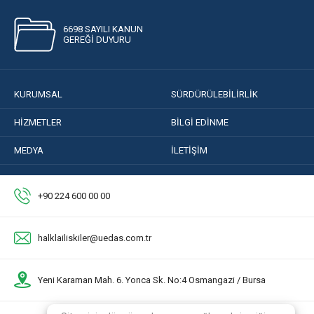
6698 SAYILI KANUN
GEREĞİ DUYURU
KURUMSAL
SÜRDÜRÜLEBİLİRLİK
HİZMETLER
BİLGİ EDİNME
MEDYA
İLETİŞİM
+90 224 600 00 00
halklailiskiler@uedas.com.tr
Yeni Karaman Mah. 6. Yonca Sk. No:4 Osmangazi / Bursa