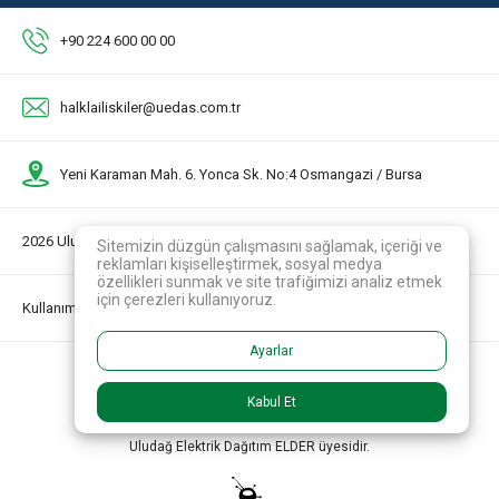
+90 224 600 00 00
halklailiskiler@uedas.com.tr
Yeni Karaman Mah. 6. Yonca Sk. No:4 Osmangazi / Bursa
2026 Uludağ Elektrik Dağıtım A.Ş.
Sitemizin düzgün çalışmasını sağlamak, içeriği ve
reklamları kişiselleştirmek, sosyal medya
özellikleri sunmak ve site trafiğimizi analiz etmek
için çerezleri kullanıyoruz.
Kullanım Koşulları
Ayarlar
Kabul Et
Uludağ Elektrik Dağıtım ELDER üyesidir.