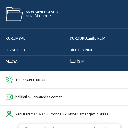
6698 SAYILI KANUN
GEREĞİ DUYURU
KURUMSAL
SÜRDÜRÜLEBİLİRLİK
HİZMETLER
BİLGİ EDİNME
MEDYA
İLETİŞİM
+90 224 600 00 00
halklailiskiler@uedas.com.tr
Yeni Karaman Mah. 6. Yonca Sk. No:4 Osmangazi / Bursa